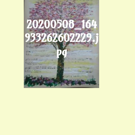
20200508_164
933262602229.j
pg