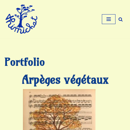
Aller
au
contenu
Portfolio
Arpèges végétaux