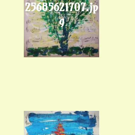
25685621707.jp
g