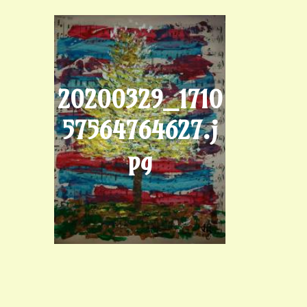
20200329_1710
57564764627.j
pg