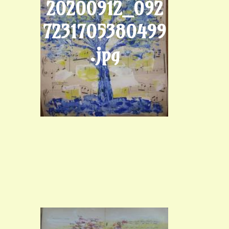
20200912_092
7231705380499
.jpg