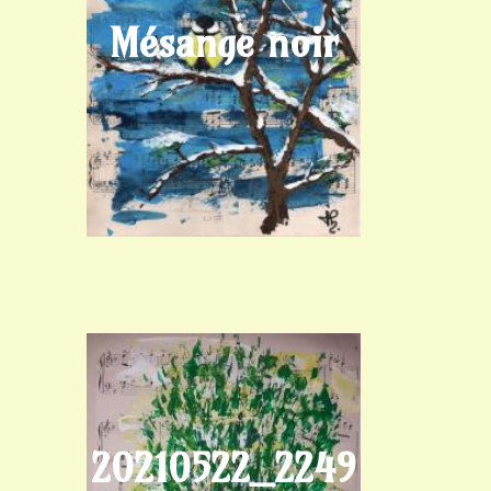
Mésange noir
20210522_2249