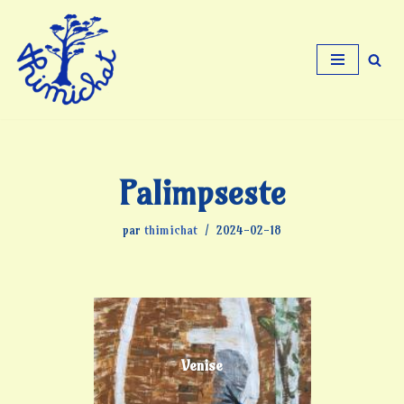
Aller
au
contenu
Palimpseste
par
thimichat
2024-02-18
Venise