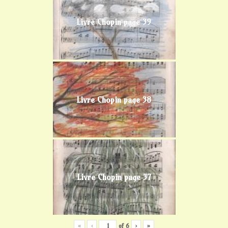
Livre Chopin page 39
Livre Chopin page 38
Livre Chopin page 37
«
‹
of
6
›
»