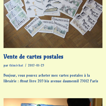
Vente de cartes postales
par
thimichat
2017-01-23
Bonjour, vous pouvez acheter mes cartes postales à la
librairie : Atout livre 203 bis avenue daumesnil 75012 Paris