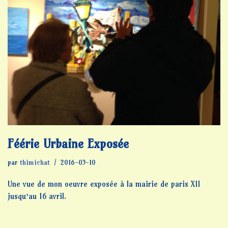
Féérie Urbaine Exposée
par
thimichat
2016-03-10
Une vue de mon oeuvre exposée à la mairie de paris XII
jusqu’au 16 avril.