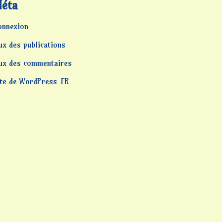
éta
onnexion
ux des publications
lux des commentaires
ite de WordPress-FR