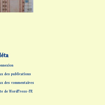
éta
onnexion
ux des publications
lux des commentaires
ite de WordPress-FR