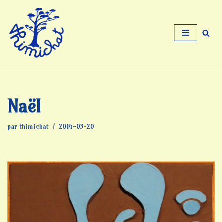
Aller
au
contenu
Naël
par
thimichat
2014-03-20