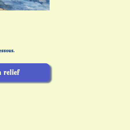
essous.
 relief