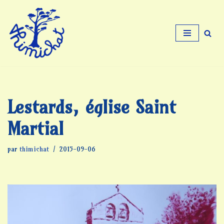
Aller
au
contenu
Lestards, église Saint
Martial
par
thimichat
2015-09-06