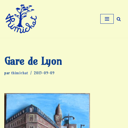
Aller
au
contenu
Gare de Lyon
par
thimichat
2015-09-09