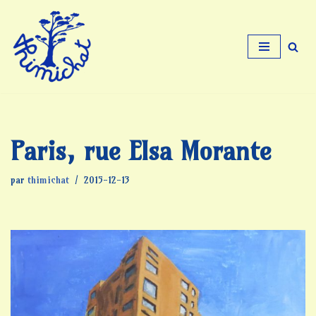
Aller
au
contenu
Paris, rue Elsa Morante
par
thimichat
2015-12-13