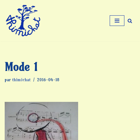
Aller
au
contenu
Mode 1
par
thimichat
2016-04-18