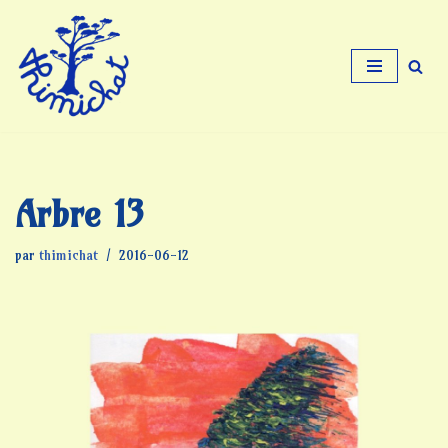
Aller
au
contenu
Arbre 13
par
thimichat
2016-06-12