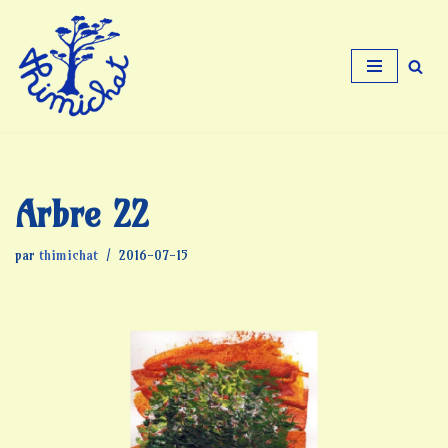
Aller
au
contenu
Arbre 22
par
thimichat
2016-07-15