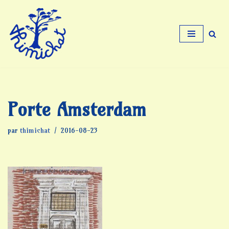
Aller
au
contenu
Porte Amsterdam
par
thimichat
2016-08-23