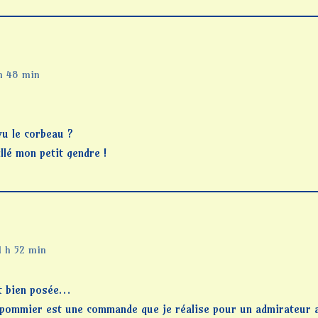
h 48 min
 vu le corbeau ?
llé mon petit gendre !
1 h 52 min
st bien posée…
 pommier est une commande que je réalise pour un admirateur a