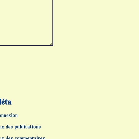
éta
onnexion
ux des publications
lux des commentaires