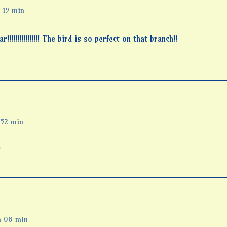
 19 min
!!!!!!!!!!!!!!!! The bird is so perfect on that branch!!
 52 min
!
h 08 min