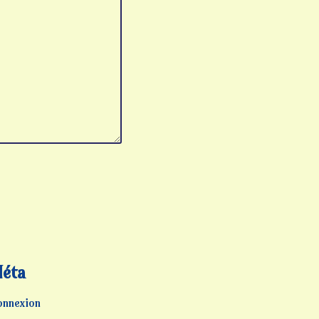
éta
onnexion