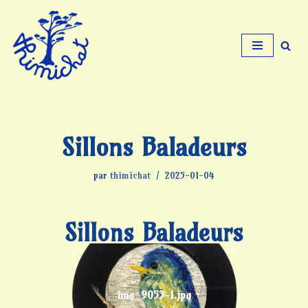
Aller
au
contenu
Sillons Baladeurs
par
thimichat
2025-01-04
Sillons Baladeurs
img_9053-1.jpg