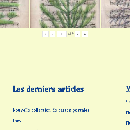
«
‹
of
2
›
»
Les derniers articles
M
C
Nouvelle collection de cartes postales
Fl
Ines
F