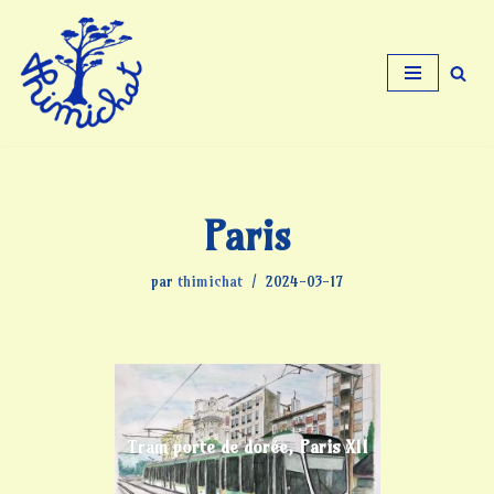
Aller
au
contenu
Paris
par
thimichat
2024-03-17
Tram porte de dorée, Paris XII