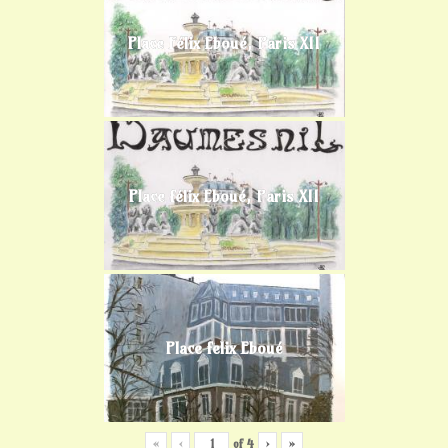
Place Félix Eboué, Paris XII
Place félix Eboué, Paris XII
Place felix Eboué
«
‹
of
4
›
»