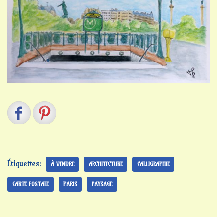
Étiquettes:
À VENDRE
ARCHITECTURE
CALLIGRAPHIE
CARTE POSTALE
PARIS
PAYSAGE