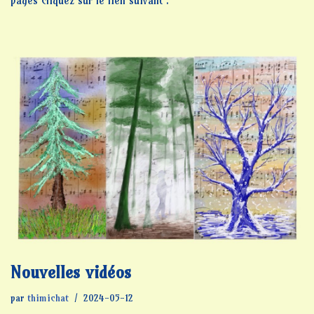
pages cliquez sur le lien suivant .
Nouvelles vidéos
par
thimichat
2024-05-12